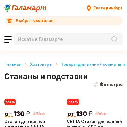
Екатеринбург
Выбрать магазин
Главная
Хозтовары
Товары для ванной комнаты и 
Стаканы и подставки
Фильтры
-51
%
-27
%
130
₽
130
₽
от
от
270
₽
180
₽
Стакан для ванной
VETTA Стакан для ванной
комнаты тм VETTA
комнаты, 400 мл,