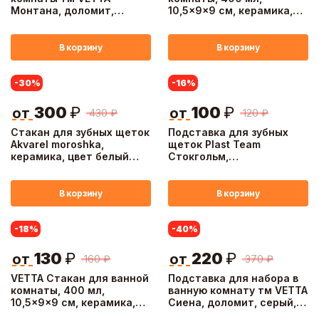
Монтана, доломит,
10,5x9x9 см, керамика,
бежевый, 7,5х7,5х10,5см
"Космос", мрамор черный
В корзину
В корзину
-30
%
-16
%
300
₽
100
₽
от
от
430
₽
120
₽
Стакан для зубных щеток
Подставка для зубных
Akvarel moroshka,
щеток Plast Team
керамика, цвет белый
Стокгольм,
голубой
полипропилен, цвет
серый
В корзину
В корзину
-18
%
-40
%
130
₽
220
₽
от
от
160
₽
370
₽
VETTA Стакан для ванной
Подставка для набора в
комнаты, 400 мл,
ванную комнату тм VETTA
10,5x9x9 см, керамика,
Сиена, доломит, серый,
"Космос", мрамор серый
26,3x11x2,2см