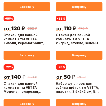
В корзину
В корзину
-55
%
-35
%
130
₽
110
₽
от
от
290
₽
170
₽
Стакан для ванной
Стакан для ванной
комнаты тм VETTA
комнаты тм VETTA
Тиволи, керамогранит,
Ингрид, стекло, зеленый,
белый, 6,5x6,5x9,5см
7х7х9,5см
В корзину
В корзину
-22
%
-28
%
140
₽
50
₽
от
от
180
₽
70
₽
Стакан для ванной
Набор футляров для
комнаты тм VETTA
зубных щёток тм VETTA,
Модена, полирезин,
пластик, 3,5х2х2 см, 5
серый, 7x7x10см
цветов
В корзину
В корзину