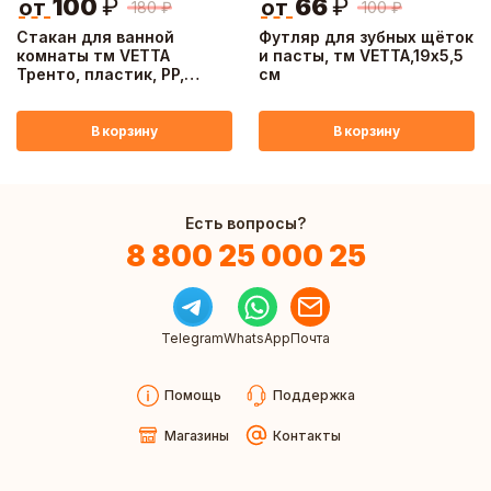
100
₽
66
₽
от
от
180
₽
100
₽
Стакан для ванной
Футляр для зубных щёток
комнаты тм VETTA
и пасты, тм VETTA,19х5,5
Тренто, пластик, PP,
см
черный, 7,5х7,5х10см
В корзину
В корзину
Есть вопросы?
8 800 25 000 25
Telegram
WhatsApp
Почта
Помощь
Поддержка
Магазины
Контакты