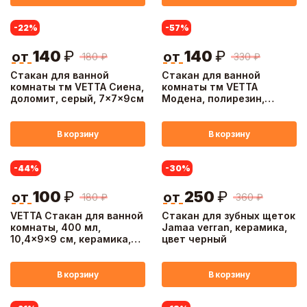
-22
%
-57
%
140
₽
140
₽
от
от
180
₽
330
₽
Стакан для ванной
Стакан для ванной
комнаты тм VETTA Сиена,
комнаты тм VETTA
доломит, серый, 7x7x9см
Модена, полирезин,
молочный, 7x7x10 см
В корзину
В корзину
-44
%
-30
%
100
₽
250
₽
от
от
180
₽
360
₽
VETTA Стакан для ванной
Стакан для зубных щеток
комнаты, 400 мл,
Jamaa verran, керамика,
10,4x9x9 см, керамика,
цвет черный
"Космос", мокко
В корзину
В корзину