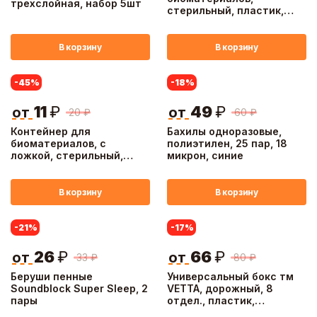
трехслойная, набор 5шт
стерильный, пластик,
125/120/100мл.
В корзину
В корзину
-45
%
-18
%
11
₽
49
₽
от
от
20
₽
60
₽
Контейнер для
Бахилы одноразовые,
биоматериалов, с
полиэтилен, 25 пар, 18
ложкой, стерильный,
микрон, синие
пластик, 60мл.
В корзину
В корзину
-21
%
-17
%
26
₽
66
₽
от
от
33
₽
80
₽
Беруши пенные
Универсальный бокс тм
Soundblock Super Sleep, 2
VETTA, дорожный, 8
пары
отдел., пластик,
10х6х3,5см