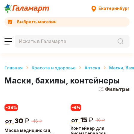
Екатеринбург
Выбрать магазин
Главная
Красота и здоровье
Аптека
Маски, бах
Маски, бахилы, контейнеры
Фильтры
-34
%
-6
%
15
₽
от
30
₽
16
₽
от
46
₽
Контейнер для
Маска медицинская,
биоматериалов,