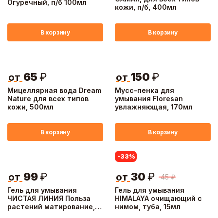
Огуречный, п/б 100мл
кожи, п/б, 400мл
В корзину
В корзину
65
₽
150
₽
от
от
Мицеллярная вода Dream
Мусс-пенка для
Nature для всех типов
умывания Floresan
кожи, 500мл
увлажняющая, 170мл
В корзину
В корзину
-33
%
99
₽
30
₽
от
от
45
₽
Гель для умывания
Гель для умывания
ЧИСТАЯ ЛИНИЯ Польза
HIMALAYA очищающий с
растений матирование,
нимом, туба, 15мл
п/б, 115мл