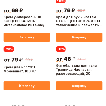
-15
%
69
₽
76
₽
от
от
90
₽
Крем универсальный
Крем для рук и ногтей
КОНЦЕРН КАЛИНА
СТО РЕЦЕПТОВ КРАСОТЫ
Интенсивное питание/
Увлажнение и свежесть,
увлажнение с мочевиной,
туба, 80 мл
туба, 75мл
В корзину
В корзину
-20
%
-17
%
46
₽
от
79
₽
56
₽
от
99
₽
Фитобальзам для тела
Крем для ног "911
Травница Настасья,
Мочевина", 100 мл
разогревающий, 20г
К товару
В корзину