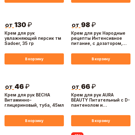
130
₽
98
₽
от
от
Крем для рук
Крем для рук Народные
увлажняющий персик тм
рецепты Интенсивное
Sadoer, 35 гр
питание, с дозатором,
250мл
В корзину
В корзину
46
₽
66
₽
от
от
Крем для рук ВЕСНА
Крем для рук AURA
Витаминно-
BEAUTY Питательный с D-
глицериновый, туба, 45мл
пантенолом и
экстрактом меда, туба,
75мл
В корзину
В корзину