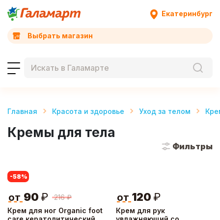
Екатеринбург
Выбрать магазин
Главная
Красота и здоровье
Уход за телом
Кре
Кремы для тела
Фильтры
-58
%
90
₽
120
₽
от
от
216
₽
Крем для ног Organic foot
Крем для рук
care кератолитический
увлажняющий со