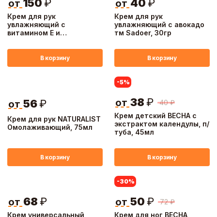
150
₽
40
₽
от
от
Крем для рук
Крем для рук
увлажняющий с
увлажняющий с авокадо
витамином E и
тм Sadoer, 30гр
ниацинамидом клубника
тм Sadoer, 35 гр
В корзину
В корзину
-5
%
38
₽
от
56
₽
40
₽
от
Крем детский ВЕСНА с
Крем для рук NATURALIST
экстрактом календулы, п/
Омолаживающий, 75мл
туба, 45мл
В корзину
В корзину
-30
%
68
₽
50
₽
от
от
72
₽
Крем универсальный
Крем для ног ВЕСНА