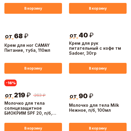
В корзину
В корзину
40
₽
от
68
₽
от
Крем для рук
Крем для ног CAMAY
питательный с кофе тм
Питание, туба, 110мл
Sadoer, 30гр
В корзину
В корзину
-16
%
219
₽
от
90
₽
263
₽
от
Молочко для тела
Молочко для тела Milk
солнцезащитное
Нежное, п/б, 100мл
БИОКРИМ SPF 20, п/б,
200мл
В корзину
В корзину