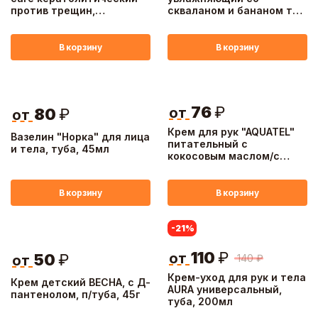
против трещин,
скваланом и бананом тм
натоптышей, огрубевшей
Sadoer, 80 гр
кожи, 250мл
В корзину
В корзину
76
₽
от
80
₽
от
Крем для рук "AQUATEL"
Вазелин "Норка" для лица
питательный с
и тела, туба, 45мл
кокосовым маслом/с
маслом ШИ
комплексный,туба, 75мл
В корзину
В корзину
-21
%
110
₽
от
50
₽
140
₽
от
Крем-уход для рук и тела
Крем детский ВЕСНА, с Д-
AURA универсальный,
пантенолом, п/туба, 45г
туба, 200мл