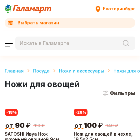
Екатеринбург
Выбрать магазин
Главная
Посуда
Ножи и аксессуары
Ножи для 
Ножи для овощей
Фильтры
-18
%
-28
%
90
₽
100
₽
от
от
110
₽
140
₽
SATOSHI Ивуа Нож
Нож для овощей в чехле,
кухонный овощной 9см
19,5х2,5см