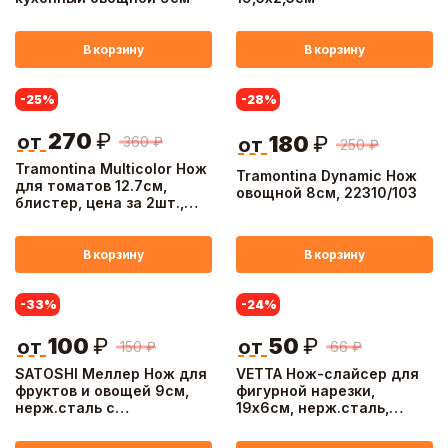
В корзину
В корзину
-25
%
-28
%
270
₽
от
180
₽
360
₽
от
250
₽
Tramontina Multicolor Нож
Tramontina Dynamic Нож
для томатов 12.7см,
овощной 8см, 22310/103
блистер, цена за 2шт.,
23512/215
В корзину
В корзину
-33
%
-24
%
100
₽
50
₽
от
от
150
₽
66
₽
SATOSHI Меллер Нож для
VETTA Нож-слайсер для
фруктов и овощей 9см,
фигурной нарезки,
нерж.сталь с
19х6см, нерж.сталь,
антиналипающим
полипропилен
покрытием