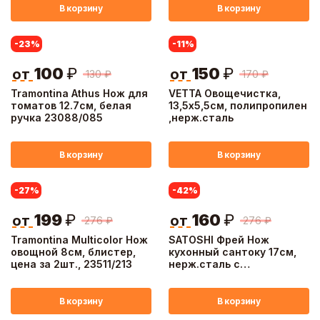
В корзину
В корзину
-23
%
-11
%
100
₽
150
₽
от
от
130
₽
170
₽
Tramontina Athus Нож для
VETTA Овощечистка,
томатов 12.7см, белая
13,5х5,5см, полипропилен
ручка 23088/085
,нерж.сталь
В корзину
В корзину
-27
%
-42
%
199
₽
160
₽
от
от
276
₽
276
₽
Tramontina Multicolor Нож
SATOSHI Фрей Нож
овощной 8см, блистер,
кухонный сантоку 17см,
цена за 2шт., 23511/213
нерж.сталь с
антиналипающим
покрытием
В корзину
В корзину