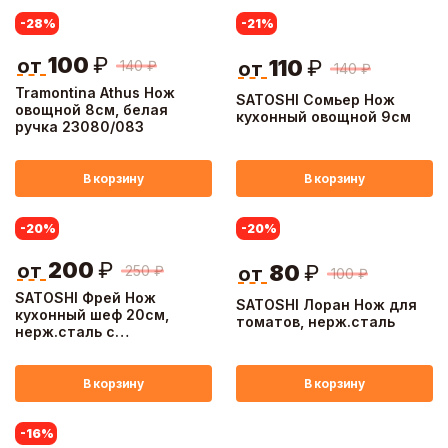
-28
%
-21
%
100
₽
от
110
₽
140
₽
от
140
₽
Tramontina Athus Нож
SATOSHI Сомьер Нож
овощной 8см, белая
кухонный овощной 9см
ручка 23080/083
В корзину
В корзину
-20
%
-20
%
200
₽
от
80
₽
250
₽
от
100
₽
SATOSHI Фрей Нож
SATOSHI Лоран Нож для
кухонный шеф 20см,
томатов, нерж.cталь
нерж.сталь с
антиналипающим
покрытием
В корзину
В корзину
-16
%