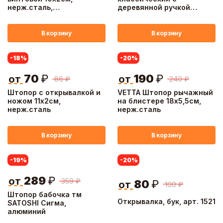
нерж.сталь,
деревянной ручкой
полипропилен
8х10см, железо, эвкалипт
В корзину
В корзину
-18
%
-20
%
70
₽
190
₽
от
от
86
₽
240
₽
Штопор с открывалкой и
VETTA Штопор рычажный
ножом 11х2см,
на блистере 18х5,5см,
нерж.сталь
нерж.сталь
В корзину
В корзину
-19
%
-20
%
289
₽
от
359
₽
80
₽
от
100
₽
Штопор бабочка тм
Открывалка, бук, арт. 1521
SATOSHI Сигма,
алюминий