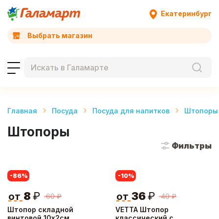
Екатеринбург
Выбрать магазин
Главная
Посуда
Посуда для напитков
Штопоры
Штопоры
Фильтры
-86
%
-10
%
8
₽
36
₽
от
от
60
₽
40
₽
Штопор складной
VETTA Штопор
винтовой 10х2см,
классический с