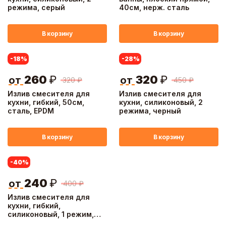
режима, серый
40см, нерж. сталь
В корзину
В корзину
-18
%
-28
%
260
₽
320
₽
от
от
320
₽
450
₽
Излив смесителя для
Излив смесителя для
кухни, гибкий, 50см,
кухни, силиконовый, 2
сталь, EPDM
режима, черный
В корзину
В корзину
-40
%
240
₽
от
400
₽
Излив смесителя для
кухни, гибкий,
силиконовый, 1 режим,
50см, белый