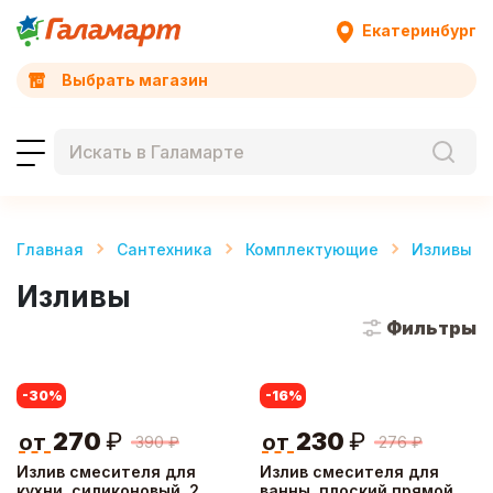
Екатеринбург
Выбрать магазин
Главная
Сантехника
Комплектующие
Изливы
Изливы
Фильтры
-30
%
-16
%
270
₽
230
₽
от
от
390
₽
276
₽
Излив смесителя для
Излив смесителя для
кухни, силиконовый, 2
ванны, плоский прямой,