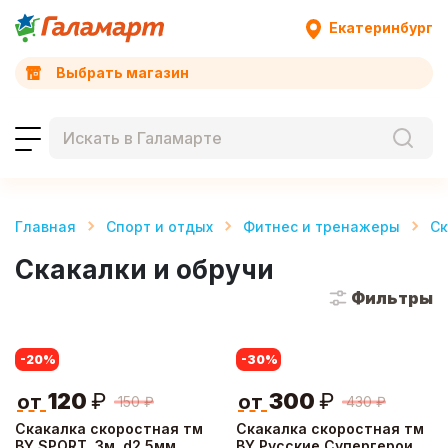
Екатеринбург
Выбрать магазин
Главная
Спорт и отдых
Фитнес и тренажеры
Ск
Скакалки и обручи
Фильтры
-20
%
-30
%
120
₽
300
₽
от
от
150
₽
430
₽
Скакалка скоростная тм
Скакалка скоростная тм
BY SPORT, 3м, d2,5мм,
BY Русские Супергерои,