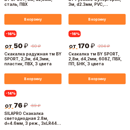
сталь, ПВХ
3м, d2.3мм, PVC,
алюминий, сталь
В корзину
В корзину
-16
%
-16
%
50
₽
170
₽
от
от
60
₽
204
₽
Скакалка радужная тм BY
Скакалка тм BY SPORT,
SPORT, 2,3м, d4,3мм,
2,8м, d4,2мм, 608Z, ПВХ,
пластик, ПВХ, 3 цвета
ПП, БНК, 3 цвета
В корзину
В корзину
-14
%
76
₽
от
89
₽
SILAPRO Скакалка
светодиодная 2.8м,
d=4.6мм, 3 реж., 3хLR44,
PP, PVC