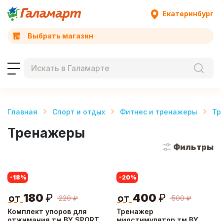
Екатеринбург
Выбрать магазин
Главная
Спорт и отдых
Фитнес и тренажеры
Т
Тренажеры
Фильтры
-18
%
-20
%
180
₽
400
₽
от
от
220
₽
500
₽
Комплект упоров для
Тренажер
отжимания тм BY SPORT,
миостимулятор тм BY