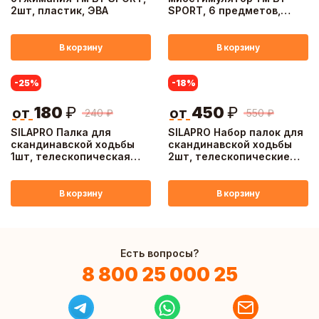
2шт, пластик, ЭВА
SPORT, 6 предметов,
пластик, ПУ
В корзину
В корзину
-25
%
-18
%
180
₽
450
₽
от
от
240
₽
550
₽
SILAPRO Палка для
SILAPRO Набор палок для
скандинавской ходьбы
скандинавской ходьбы
1шт, телескопическая
2шт, телескопические
65-135см, алюм 6061, PVC
65-135см, алюм 6061,
пробка
В корзину
В корзину
Есть вопросы?
8 800 25 000 25