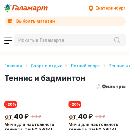
Екатеринбург
Выбрать магазин
Главная
Спорт и отдых
Летний спорт
Теннис и
Теннис и бадминтон
Фильтры
-20
%
-20
%
40
₽
40
₽
от
от
50
₽
50
₽
Мячи для настольного
Мячи для настольного
тенниса, тм BY SPORT,
тенниса, тм BY SPORT,