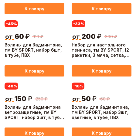
К товару
К товару
-45
%
-33
%
60
₽
200
₽
от
от
110
₽
300
₽
Воланы для бадминтона,
Набор для настольного
тм BY SPORT, набор 6шт,
тенниса, тм BY SPORT, (2
в тубе, ПВХ
ракетки, 3 мяча, сетка,
крепление д/сетки),
дерево
К товару
К товару
-40
%
-16
%
150
₽
50
₽
от
от
250
₽
60
₽
Воланы для бадминтона
Воланы для бадминтона,
ветрозащитные, тм BY
тм BY SPORT, набор 3шт,
SPORT, набор 3шт, в тубе,
цветные, в тубе, ПВХ
нейлон
К товару
К товару