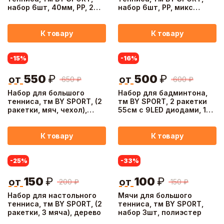
набор 6шт, 40мм, PP, 2
набор 6шт, PP, микс
цвета
цветов
К товару
К товару
-15
%
-16
%
550
₽
500
₽
от
от
650
₽
600
₽
Набор для большого
Набор для бадминтона,
тенниса, тм BY SPORT, (2
тм BY SPORT, 2 ракетки
ракетки, мяч, чехол),
55см с 9LED диодами, 1
металл, пластик
волан c LED, 1 волан без
LED
К товару
К товару
-25
%
-33
%
150
₽
100
₽
от
от
200
₽
150
₽
Набор для настольного
Мячи для большого
тенниса, тм BY SPORT, (2
тенниса, тм BY SPORT,
ракетки, 3 мяча), дерево
набор 3шт, полиэстер