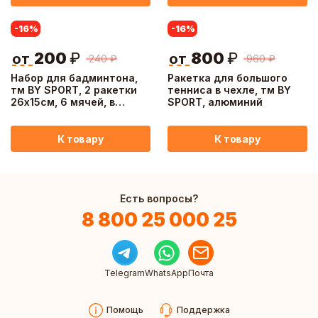
-16
%
-16
%
200
₽
800
₽
от
от
240
₽
960
₽
Набор для бадминтона,
Ракетка для большого
тм BY SPORT, 2 ракетки
тенниса в чехле, тм BY
26х15см, 6 мячей, в
SPORT, алюминий
сетке, пластик
К товару
К товару
Есть вопросы?
8 800 25 000 25
Telegram
WhatsApp
Почта
Помощь
Поддержка