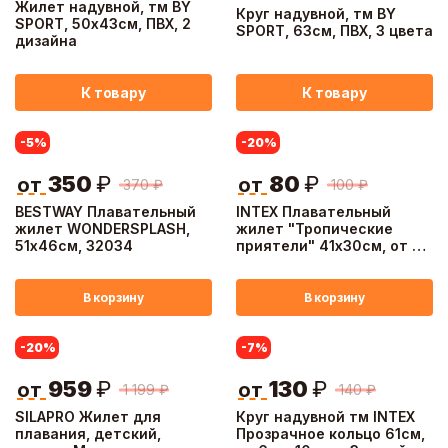
Жилет надувной, тм BY
Круг надувной, тм BY
SPORT, 50х43см, ПВХ, 2
SPORT, 63см, ПВХ, 3 цвета
дизайна
К товару
К товару
-5
%
-20
%
350
₽
80
₽
от
от
370
₽
100
₽
BESTWAY Плавательный
INTEX Плавательный
жилет WONDERSPLASH,
жилет "Тропические
51х46см, 32034
приятели" 41х30см, от 3
до 5 лет, 59661NP
В корзину
В корзину
-20
%
-7
%
959
₽
130
₽
от
от
1 199
₽
140
₽
SILAPRO Жилет для
Круг надувной тм INTEX
плавания, детский,
Прозрачное кольцо 61см,