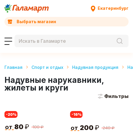
Екатеринбург
Выбрать магазин
Главная
Спорт и отдых
Надувная продукция
На
Надувные нарукавники,
жилеты и круги
Фильтры
-20
%
-16
%
80
₽
от
200
₽
100
₽
от
240
₽