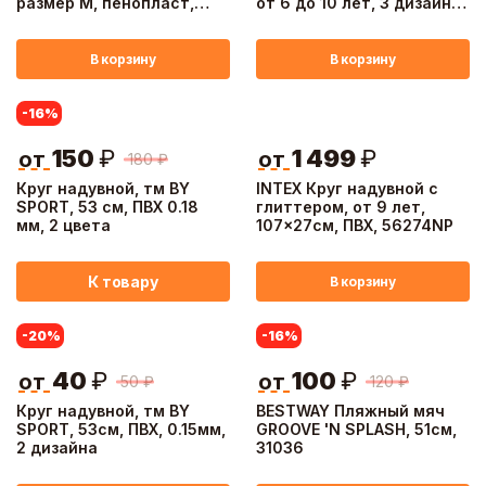
размер М, пенопласт,
от 6 до 10 лет, 3 дизайна,
оксфорд
59242NP
В корзину
В корзину
-16
%
150
₽
1 499
₽
от
от
180
₽
Круг надувной, тм BY
INTEX Круг надувной с
SPORT, 53 см, ПВХ 0.18
глиттером, от 9 лет,
мм, 2 цвета
107x27см, ПВХ, 56274NP
К товару
В корзину
-20
%
-16
%
40
₽
100
₽
от
от
50
₽
120
₽
Круг надувной, тм BY
BESTWAY Пляжный мяч
SPORT, 53см, ПВХ, 0.15мм,
GROOVE 'N SPLASH, 51см,
2 дизайна
31036