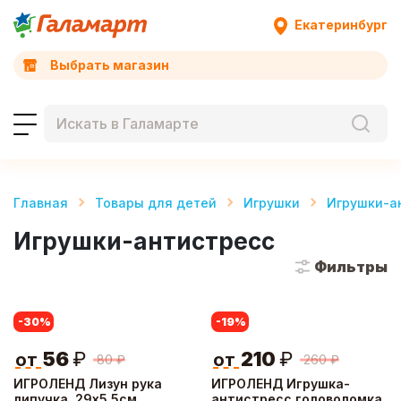
Екатеринбург
Выбрать магазин
Главная
Товары для детей
Игрушки
Игрушки-а
Игрушки-антистресс
Фильтры
-30
%
-19
%
56
₽
210
₽
от
от
80
₽
260
₽
ИГРОЛЕНД Лизун рука
ИГРОЛЕНД Игрушка-
липучка, 29х5,5см,
антистресс головоломка,