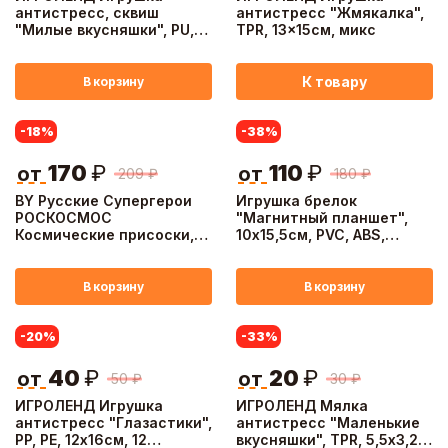
антистресс, сквиш
антистресс "Жмякалка",
"Милые вкусняшки", PU,
TPR, 13×15см, микс
13,5х17 см, 5 дизайнов
К товару
В корзину
-18
%
-38
%
170
₽
110
₽
от
от
209
₽
180
₽
BY Русские Супергерои
Игрушка брелок
РОСКОСМОС
"Магнитный планшет",
Космические присоски,
10х15,5см, PVC, ABS,
игрушка-антистресс, 6
металл, микс
шт, TPR
В корзину
В корзину
-20
%
-33
%
40
₽
20
₽
от
от
50
₽
30
₽
ИГРОЛЕНД Игрушка
ИГРОЛЕНД Мялка
антистресс "Глазастики",
антистресс "Маленькие
PP, PE, 12х16см, 12
вкусняшки", TPR, 5,5х3,2