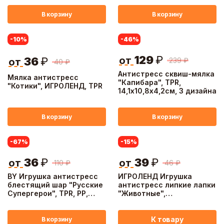
В корзину
В корзину
-10
%
-46
%
129
₽
от
36
₽
239
₽
от
40
₽
Антистресс сквиш-мялка
Мялка антистресс
"Капибара", TPR,
"Котики", ИГРОЛЕНД, TPR
14,1х10,8х4,2см, 3 дизайна
В корзину
В корзину
-67
%
-15
%
36
₽
39
₽
от
от
110
₽
46
₽
BY Игрушка антистресс
ИГРОЛЕНД Игрушка
блестящий шар "Русские
антистресс липкие лапки
Супергерои", TPR, РР,
"Животные",
d=6см, 21х14см; 4 цвета
10,8х9,9х2,2см, TPR,
пластик, 12 дизайнов
К товару
В корзину