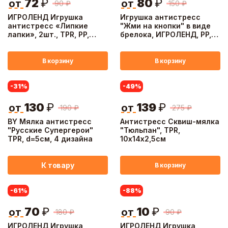
72
₽
80
₽
от
от
90
₽
150
₽
ИГРОЛЕНД Игрушка
Игрушка антистресс
антистресс «Липкие
"Жми на кнопки" в виде
лапки», 2шт., TPR, PP,
брелока, ИГРОЛЕНД, PP,
12,4x20,3см, 6 видов
металл, 7х6,5х3см, 5
дизайнов
В корзину
В корзину
-31
%
-49
%
130
₽
139
₽
от
от
190
₽
275
₽
BY Мялка антистресс
Антистресс Сквиш-мялка
"Русские Супергерои"
"Тюльпан", TPR,
TPR, d=5см, 4 дизайна
10х14х2,5см
К товару
В корзину
-61
%
-88
%
70
₽
10
₽
от
от
180
₽
90
₽
ИГРОЛЕНД Игрушка
ИГРОЛЕНД Игрушка