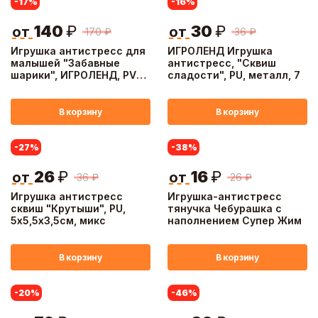
-17
%
-16
%
140
₽
30
₽
от
от
170
₽
36
₽
Игрушка антистресс для
ИГРОЛЕНД Игрушка
малышей "Забавные
антистресс, "Сквиш
шарики", ИГРОЛЕНД, PVC,
сладости", PU, металл, 7
TPR, 18,5х15см, 6
дизайнов
В корзину
В корзину
-27
%
-38
%
26
₽
16
₽
от
от
36
₽
26
₽
Игрушка антистресс
Игрушка-антистресс
сквиш "Крутыши", PU,
тянучка Чебурашка с
5х5,5х3,5см, микс
наполнением Супер Жим
В корзину
В корзину
-20
%
-46
%