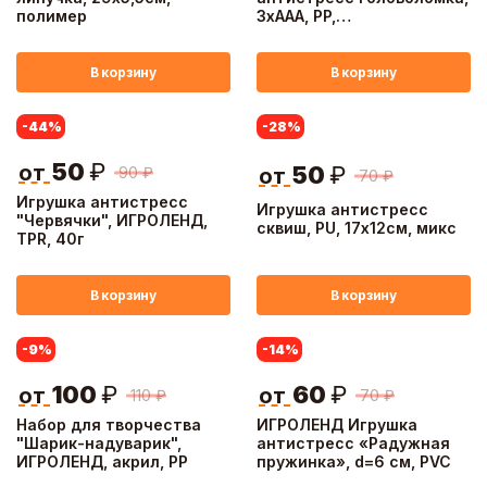
полимер
3хAAA, PP,
12,8х12,6х5,6см, 6 видов
В корзину
В корзину
-44
%
-28
%
50
₽
от
50
₽
90
₽
от
70
₽
Игрушка антистресс
Игрушка антистресс
"Червячки", ИГРОЛЕНД,
cквиш, PU, 17х12см, микс
TPR, 40г
В корзину
В корзину
-9
%
-14
%
100
₽
60
₽
от
от
110
₽
70
₽
Набор для творчества
ИГРОЛЕНД Игрушка
"Шарик-надуварик",
антистресс «Радужная
ИГРОЛЕНД, акрил, PP
пружинка», d=6 см, PVC