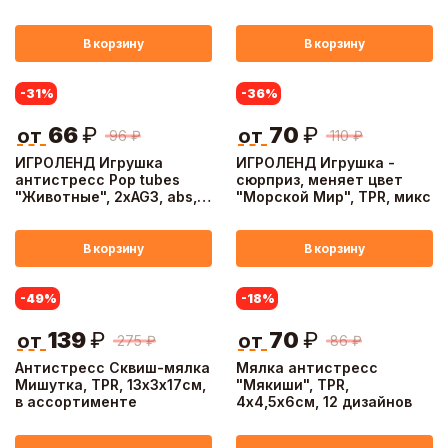
дизайнов
см, 6 дизайнов
В корзину
В корзину
-31
%
-36
%
66
₽
70
₽
от
от
96
₽
110
₽
ИГРОЛЕНД Игрушка
ИГРОЛЕНД Игрушка -
антистресс Pop tubes
сюрприз, меняет цвет
"Животные", 2хAG3, abs,
"Морской Мир", TPR, микс
pvc, свет, 18,5х14,5см, 3
дизайна
В корзину
В корзину
-49
%
-18
%
139
₽
70
₽
от
от
275
₽
86
₽
Антистресс Сквиш-мялка
Мялка антистресс
Мишутка, TPR, 13х3х17см,
"Мякиши", TPR,
в ассортименте
4х4,5х6см, 12 дизайнов