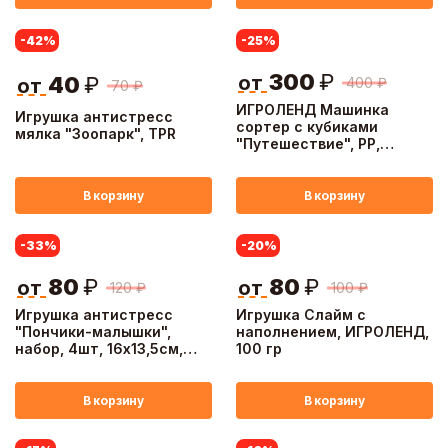
-42
%
-25
%
300
₽
от
40
₽
400
₽
от
70
₽
ИГРОЛЕНД Машинка
Игрушка антистресс
сортер с кубиками
мялка "Зоопарк", TPR
"Путешествие", РР,
23х25см
В корзину
В корзину
-33
%
-20
%
80
₽
80
₽
от
от
120
₽
100
₽
Игрушка антистресс
Игрушка Слайм с
"Пончики-малышки",
наполнением, ИГРОЛЕНД,
набор, 4шт, 16х13,5cм,
100 гр
TPR, микс
В корзину
В корзину