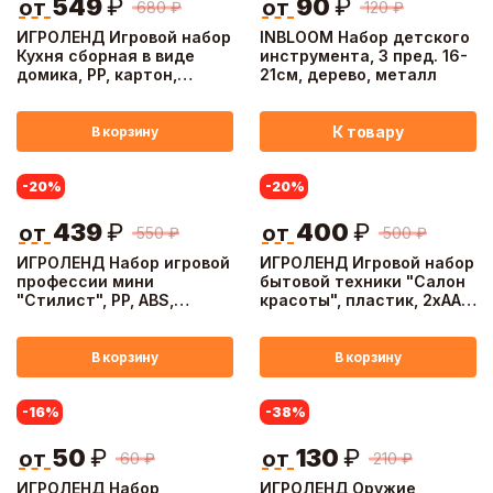
549
₽
90
₽
от
от
680
₽
120
₽
ИГРОЛЕНД Игровой набор
INBLOOM Набор детского
Кухня сборная в виде
инструмента, 3 пред. 16-
домика, PP, картон,
21см, дерево, металл
33х6х26 см, 2 цвета
К товару
В корзину
-20
%
-20
%
439
₽
400
₽
от
от
550
₽
500
₽
ИГРОЛЕНД Набор игровой
ИГРОЛЕНД Игровой набор
профессии мини
бытовой техники "Салон
"Стилист", PP, ABS,
красоты", пластик, 2хАА,
39х6,5х27 см
28х7,5х25 см
В корзину
В корзину
-16
%
-38
%
50
₽
130
₽
от
от
60
₽
210
₽
ИГРОЛЕНД Набор
ИГРОЛЕНД Оружие