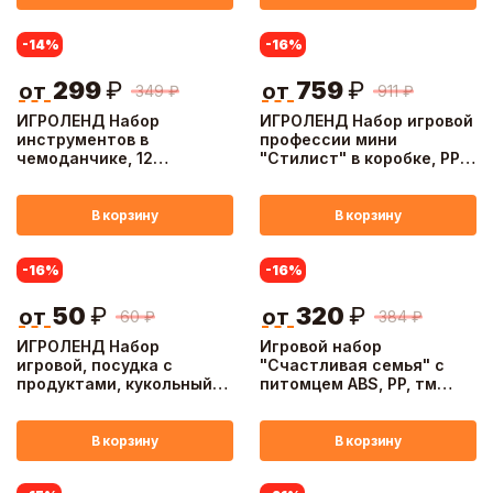
-14
%
-16
%
299
₽
759
₽
от
от
349
₽
911
₽
ИГРОЛЕНД Набор
ИГРОЛЕНД Набор игровой
инструментов в
профессии мини
чемоданчике, 12
"Стилист" в коробке, PP,
предметов, ABS,
ABS, 35х6х28,5 см
21,2х20х5 см
В корзину
В корзину
-16
%
-16
%
50
₽
320
₽
от
от
60
₽
384
₽
ИГРОЛЕНД Набор
Игровой набор
игровой, посудка с
"Счастливая семья" с
продуктами, кукольный
питомцем ABS, PP, тм
завтрак, PP, ABS,
ИГРОЛЕНД
16х3,5х22 см
В корзину
В корзину