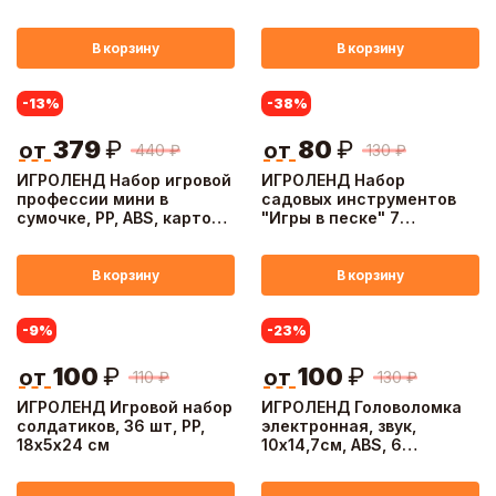
17,2х28,5х2 см
39х6,5х27 см
В корзину
В корзину
-13
%
-38
%
379
₽
80
₽
от
от
440
₽
130
₽
ИГРОЛЕНД Набор игровой
ИГРОЛЕНД Набор
профессии мини в
садовых инструментов
сумочке, PP, ABS, картон,
"Игры в песке" 7
20х10х19 см, 3 вида
предметов, РР, 13х8х5см,
4 дизайна
В корзину
В корзину
-9
%
-23
%
100
₽
100
₽
от
от
110
₽
130
₽
ИГРОЛЕНД Игровой набор
ИГРОЛЕНД Головоломка
солдатиков, 36 шт, PP,
электронная, звук,
18х5х24 см
10х14,7см, ABS, 6
дизайнов