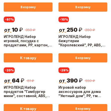
В корзину
В корзину
-97
%
-10
%
10
₽
250
₽
от
от
350
₽
280
₽
ИГРОЛЕНД Набор
ИГРОЛЕНД Набор
игровой, посудка с
бижутерии
продуктами, PP, картон,
"Королевский", PP, ABS,
19х7х31 см
15х12х14см
К товару
В корзину
-20
%
-29
%
64
₽
390
₽
от
от
81
₽
550
₽
ИГРОЛЕНД Набор
Игровой набор
продуктов "Гамбургер
аксессуаров для дома
мини", составной, ABS,
"Уютный дом", PP, тм
6х6х4,7 см
ИГРОЛЕНД
К товару
В корзину