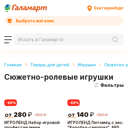
Екатеринбург
Выбрать магазин
Главная
Товары для детей
Игрушки
Сюжетно-р
Сюжетно-ролевые игрушки
Фильтры
-20
%
-22
%
280
₽
140
₽
от
от
350
₽
180
₽
ИГРОЛЕНД Набор игровой
ИГРОЛЕНД Питомец с акс.
профессии мини
"Коробка-сюрприз", ABS,