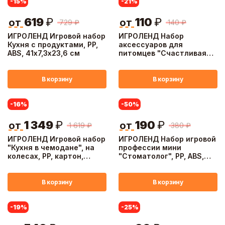
-15
%
-21
%
619
₽
110
₽
от
от
729
₽
140
₽
ИГРОЛЕНД Игровой набор
ИГРОЛЕНД Набор
Кухня с продуктами, PP,
аксессуаров для
ABS, 41х7,3х23,6 см
питомцев "Счастливая
семья", пластик PP,
19х27х5см, 3 дизайна
В корзину
В корзину
-16
%
-50
%
1 349
₽
190
₽
от
от
1 619
₽
380
₽
ИГРОЛЕНД Игровой набор
ИГРОЛЕНД Набор игровой
"Кухня в чемодане", на
профессии мини
колесах, PP, картон,
"Стоматолог", PP, ABS,
22х15,5х31 см
16х5х34,5см
В корзину
В корзину
-19
%
-25
%