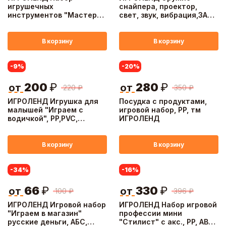
игрушечных
снайпера, проектор,
инструментов "Мастер
свет, звук, вибрация,3АА,
на все руки", PP, 19x4х29
ABS, PS,
см, 2 дизайна
30,3x2,2x9,6/31x2,5x10см
В корзину
В корзину
-9
%
-20
%
200
₽
280
₽
от
от
220
₽
350
₽
ИГРОЛЕНД Игрушка для
Посудка с продуктами,
малышей "Играем с
игровой набор, PP, тм
водичкой", PP,PVC,
ИГРОЛЕНД
8,1х18,5х7,1см, 3 дизайна
В корзину
В корзину
-34
%
-16
%
66
₽
330
₽
от
от
100
₽
396
₽
ИГРОЛЕНД Игровой набор
ИГРОЛЕНД Набор игровой
"Играем в магазин"
профессии мини
русские деньги, АБС,
"Стилист" с акс., PP, ABS,