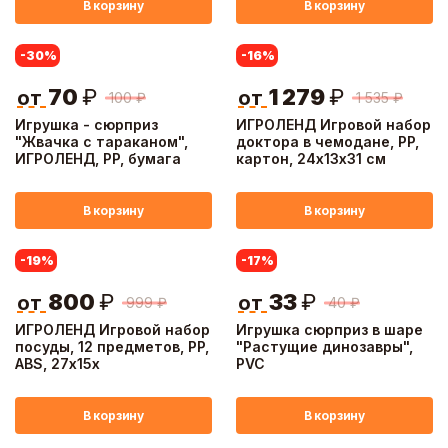
В корзину
В корзину
-30
%
-16
%
70
₽
1 279
₽
от
от
100
₽
1 535
₽
Игрушка - сюрприз
ИГРОЛЕНД Игровой набор
"Жвачка с тараканом",
доктора в чемодане, PP,
ИГРОЛЕНД, PP, бумага
картон, 24х13х31 см
В корзину
В корзину
-19
%
-17
%
800
₽
33
₽
от
от
999
₽
40
₽
ИГРОЛЕНД Игровой набор
Игрушка сюрприз в шаре
посуды, 12 предметов, PP,
"Растущие динозавры",
ABS, 27х15х
PVC
В корзину
В корзину