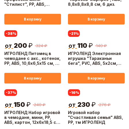
"Стилист", PP, ABS,
8,8х8,8х8,8 см, 6 диз.
19х5х37см
В корзину
В корзину
-38
%
-21
%
200
₽
110
₽
от
от
324
₽
140
₽
ИГРОЛЕНД Питомец в
ИГРОЛЕНД Электронная
чемодане с акс., котенок,
игрушка "Тараканьи
PP, ABS, 10,6х6,5х15 см, 2
бега", PVC, ABS, 5х2см,
диз.
1хLR44
В корзину
В корзину
-37
%
-16
%
150
₽
230
₽
от
от
240
₽
276
₽
ИГРОЛЕНД Набор игровой
Игровой набор
в чемодане, мини, PP,
"Счастливая семья" ABS,
ABS, картон, 12х6х18,5 см,
PP, тм ИГРОЛЕНД
3 дизайна