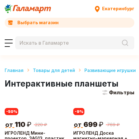
Екатеринбург
Выбрать магазин
Главная
Товары для детей
Развивающие игрушки
Интерактивные планшеты
Фильтры
-50
%
-9
%
110
₽
699
₽
от
от
220
₽
769
₽
ИГРОЛЕНД Мини-
ИГРОЛЕНД Доска
проектор, 3AG13, пластик,
магнитно-маркерная +