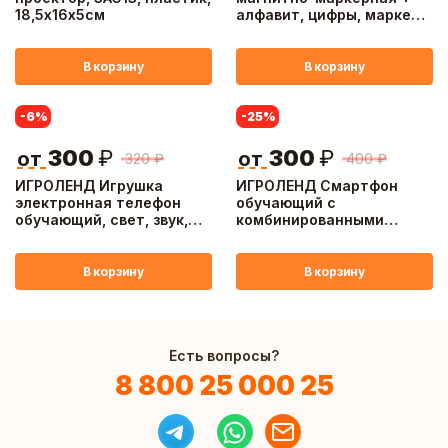
18,5х16х5см
алфавит, цифры, маркер,
мелки 4шт, губка,
37х28см, дер, пластик
В корзину
В корзину
-6
%
-25
%
300
₽
300
₽
от
от
320
₽
400
₽
ИГРОЛЕНД Игрушка
ИГРОЛЕНД Смартфон
электронная телефон
обучающий с
обучающий, свет, звук,
комбинированными
ABS, пит. 2АА,
кнопками, свет, звук,
17,8х7,3х3,5см, 3 диз
3ААА, ABS, 8х15х1,5см
В корзину
В корзину
Есть вопросы?
8 800 25 000 25