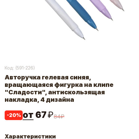
Код: (
591-226
)
Авторучка гелевая синяя,
вращающаяся фигурка на клипе
"Сладости", антискользящая
накладка, 4 дизайна
от
67
₽
-
20
%
84
₽
Характеристики