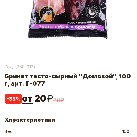
Код: (
968-012
)
Брикет тесто-сырный "Домовой", 100
г, арт. Г-077
от
20
₽
-
33
%
30
₽
Характеристики
Вес
100 г