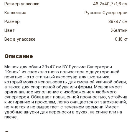
Размер упаковки
46,2х40,7х1,6 см
Коллекция
Русские Супергерои
Размер
39х47 см
Цвет
Желтый
Вес в упаковке
0,16 кг
Описание
Мешок для обуви 39х47 см BY Русские Супергерои 
"Конек" из сверхплотного полиэстера с двусторонней 
печатью – это стильный аксессуар для школьника, 
который можно использовать для сменной уличной обуви, 
а также для спортивной обуви или формы. Мешок имеет 
оригинальное исполнение с изображением любимого 
супергероя. Обладает повышенной прочностью, устойчив 
к истиранию и проколам, легко очищается от загрязнений, 
не мнется и не выцветает с течением времени. Имеет 
удобные шнурки для переноски в руках, на спине или на 
плече.