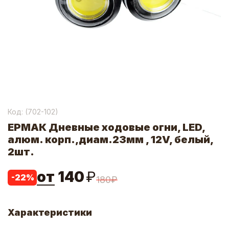
Код: (
702-102
)
ЕРМАК Дневные ходовые огни, LED,
алюм. корп.,диам.23мм , 12V, белый,
2шт.
от
140
₽
-
22
%
180
₽
Характеристики