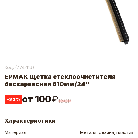
Код: (
774-116
)
ЕРМАК Щетка стеклоочистителя
бескаркасная 610мм/24''
от
100
₽
-
23
%
130
₽
Характеристики
Материал
Металл, резина, пластик