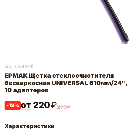
Код: (
748-011
)
ЕРМАК Щетка стеклоочистителя
бескаркасная UNIVERSAL 610мм/24'',
10 адаптеров
от
220
₽
-
18
%
270
₽
Характеристики