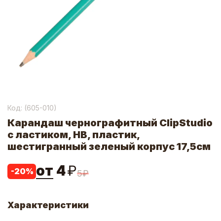
Код: (
605-010
)
Карандаш чернографитный ClipStudio
с ластиком, HB, пластик,
шестигранный зеленый корпус 17,5см
от
4
₽
-
20
%
5
₽
Характеристики