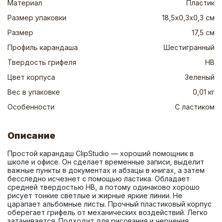
Материал
Пластик
Размер упаковки
18,5х0,3х0,3 см
Размер
17,5 см
Профиль карандаша
Шестигранный
Твердость грифеля
HB
Цвет корпуса
Зеленый
Вес в упаковке
0,01 кг
Особенности
С ластиком
Описание
Простой карандаш ClipStudio — хороший помощник в 
школе и офисе. Он сделает временные записи, выделит 
важные пункты в документах и абзацы в книгах, а затем 
бесследно исчезнет с помощью ластика. Обладает 
средней твердостью HB, а потому одинаково хорошо 
рисует тонкие светлые и жирные яркие линии. Не 
царапает альбомные листы. Прочный пластиковый корпус 
оберегает грифель от механических воздействий. Легко 
затачивается. Подходит для рисования и черчения 