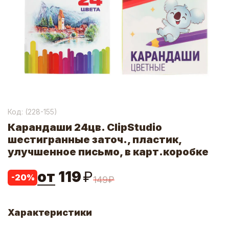
Код: (
228-155
)
Карандаши 24цв. ClipStudio
шестигранные заточ., пластик,
улучшенное письмо, в карт.коробке
от
119
₽
-
20
%
149
₽
Характеристики