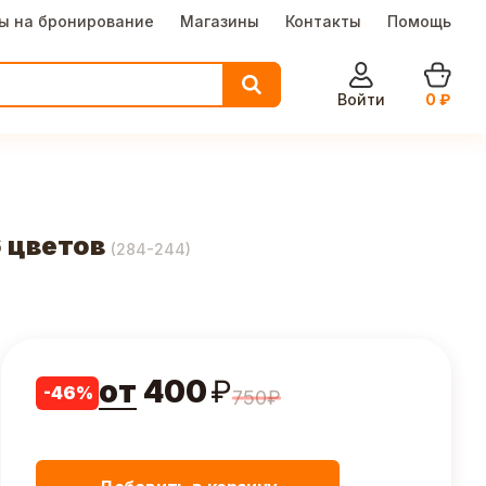
ы на бронирование
Магазины
Контакты
Помощь
Войти
0
₽
 цветов
(
284-244
)
от
400
₽
-
46
%
750
₽