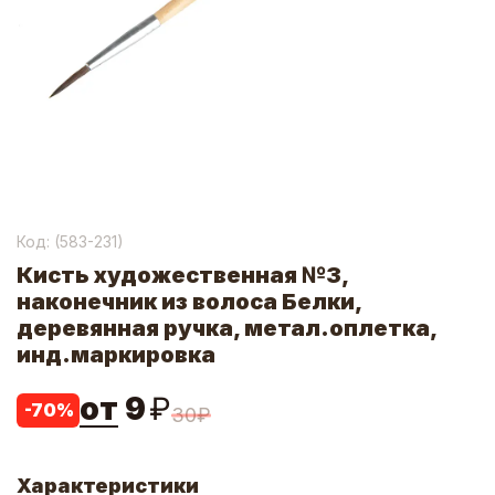
Код: (
583-231
)
Кисть художественная №3,
наконечник из волоса Белки,
деревянная ручка, метал.оплетка,
инд.маркировка
от
9
₽
-
70
%
30
₽
Характеристики