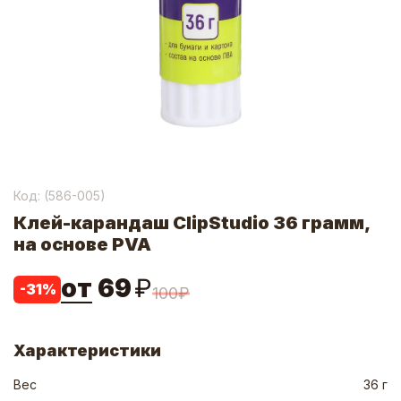
Код: (
586-005
)
Клей-карандаш ClipStudio 36 грамм,
на основе PVA
от
69
₽
-
31
%
100
₽
Характеристики
Вес
36 г