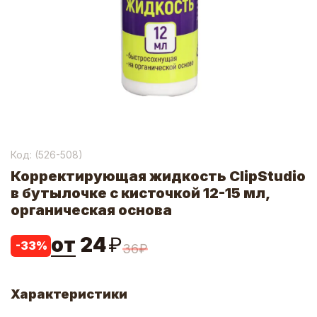
Код: (
526-508
)
Корректирующая жидкость ClipStudio
в бутылочке с кисточкой 12-15 мл,
органическая основа
от
24
₽
-
33
%
36
₽
Характеристики