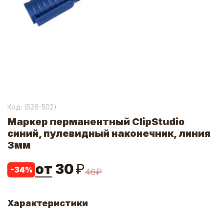
Код: (
526-502
)
Маркер перманентный ClipStudio
синий, пулевидный наконечник, линия
3мм
от
30
₽
-
34
%
46
₽
Характеристики