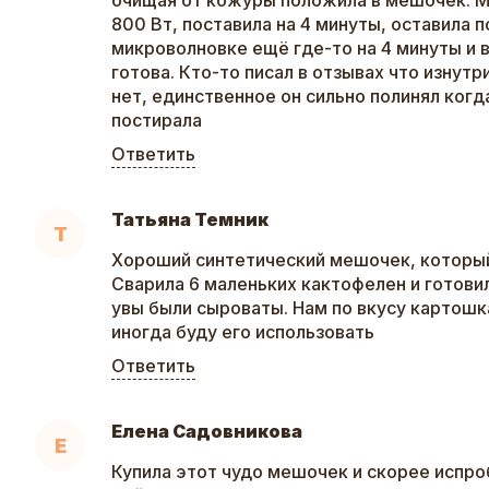
очищая от кожуры положила в мешочек. М
800 Вт, поставила на 4 минуты, оставила п
микроволновке ещё где-то на 4 минуты и 
готова. Кто-то писал в отзывах что изнутр
нет, единственное он сильно полинял когда
постирала
Ответить
Татьяна Темник
Т
Хороший синтетический мешочек, которы
Сварила 6 маленьких кактофелен и готовил
увы были сыроваты. Нам по вкусу картошк
иногда буду его использовать
Ответить
Елена Садовникова
Е
Купила этот чудо мешочек и скорее испроб