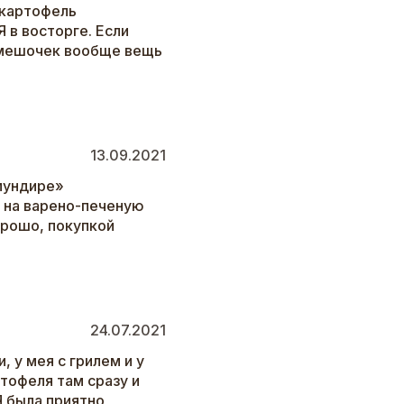
 картофель
 в восторге. Если
т мешочек вообще вещь
13.09.2021
мундире»
ж на варено-печеную
орошо, покупкой
24.07.2021
 у мея с грилем и у
тофеля там сразу и
Я была приятно