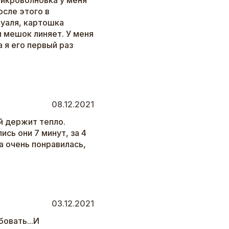
икроволновка у меня
осле этого в
вуаля, картошка
и мешок линяет. У меня
 я его первый раз
08.12.2021
й держит тепло.
ись они 7 минут, за 4
а очень понравилась,
03.12.2021
овать...И