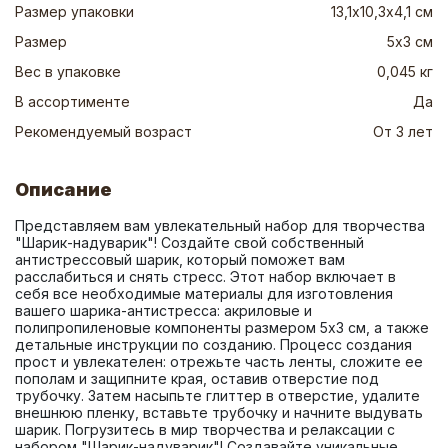
Размер упаковки
13,1х10,3х4,1 см
Размер
5х3 см
Вес в упаковке
0,045 кг
В ассортименте
Да
Рекомендуемый возраст
От 3 лет
Описание
Представляем вам увлекательный набор для творчества 
"Шарик-надуварик"! Создайте свой собственный 
антистрессовый шарик, который поможет вам 
расслабиться и снять стресс. Этот набор включает в 
себя все необходимые материалы для изготовления 
вашего шарика-антистресса: акриловые и 
полипропиленовые компоненты размером 5х3 см, а также 
детальные инструкции по созданию. Процесс создания 
прост и увлекателен: отрежьте часть ленты, сложите ее 
пополам и защипните края, оставив отверстие под 
трубочку. Затем насыпьте глиттер в отверстие, удалите 
внешнюю пленку, вставьте трубочку и начните выдувать 
шарик. Погрузитесь в мир творчества и релаксации с 
набором "Шарик-надуварик"! Создавайте уникальные 