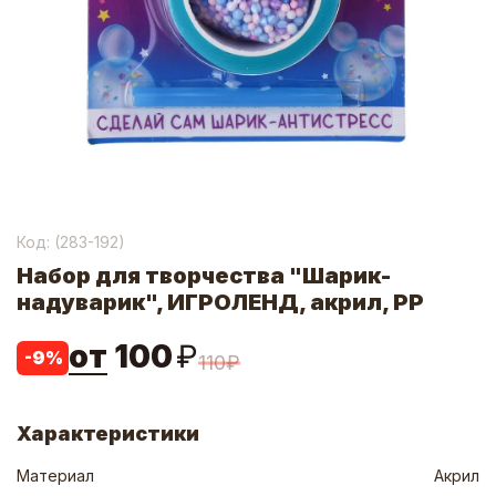
Код: (
283-192
)
Набор для творчества "Шарик-
надуварик", ИГРОЛЕНД, акрил, PP
от
100
₽
-
9
%
110
₽
Характеристики
Материал
Акрил