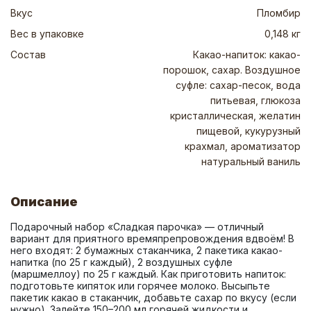
Вкус
Пломбир
Вес в упаковке
0,148 кг
Состав
Какао-напиток: какао-
порошок, сахар. Воздушное
суфле: сахар-песок, вода
питьевая, глюкоза
кристаллическая, желатин
пищевой, кукурузный
крахмал, ароматизатор
натуральный ваниль
Описание
Подарочный набор «Сладкая парочка» — отличный 
вариант для приятного времяпрепровождения вдвоём! В 
него входят: 2 бумажных стаканчика, 2 пакетика какао-
напитка (по 25 г каждый), 2 воздушных суфле 
(маршмеллоу) по 25 г каждый. Как приготовить напиток: 
подготовьте кипяток или горячее молоко. Высыпьте 
пакетик какао в стаканчик, добавьте сахар по вкусу (если 
нужно). Залейте 150–200 мл горячей жидкости и 