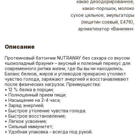
какао дезодорированное,
какао-порошок, молоко
сухое цельное, эмульгаторы
(лецитин соевый, Е476),
ароматизатор «Ванилин».
Описание
Протеиновый батончик NUTRAWAY без сахара со вкусом 
«шоколадный брауни» – вкусный и полезный перекус для 
современного ритма жизни, где бы вы ни находились. 
Баланс белков, жиров и углеводов прекрасно утоляют 
чувство голода, заряжают энергией и восстанавливают 
после физических нагрузок. Преимущества: 
• 12 % белка в порции; 
• Полноценный прием пищи; 
• Насыщение на 2-4 часа; 
• Заряд энергией; 
• Быстрое утоление чувства голода; 
• Быстрое восстановление; 
• Легкое усвоение; 
• Сильный иммунитет; 
• Удобная упаковка – всегда под рукой.