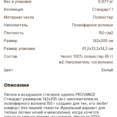
Вес в упаковке
0,977 кг
Коллекция
Стандарт-1
Материал чехла
Полиэстер
Наполнитель
Полиэфирное волокно
Плотность
150 г/м2
Размер
142х205 см
Размер упаковки
61,2х23,2х14,2 см
Состав
Чехол: 100% полиэстер 65 г/
м2; Наполнитель: п/э волокно
Цвет
Белый
Описание
Легкое и воздушное стеганое одеяло PROVANCE 
Стандарт размером 142х205 см с наполнителем из 
полиэфирного волокна 150 г создано для тех, кто любит 
комфорт без лишней тяжести. Идеальный вариант для 
теплых летних ночей и межсезонья, когда хочется 
укрыться чем-то легким, но уютным.  Чехол из 100% 