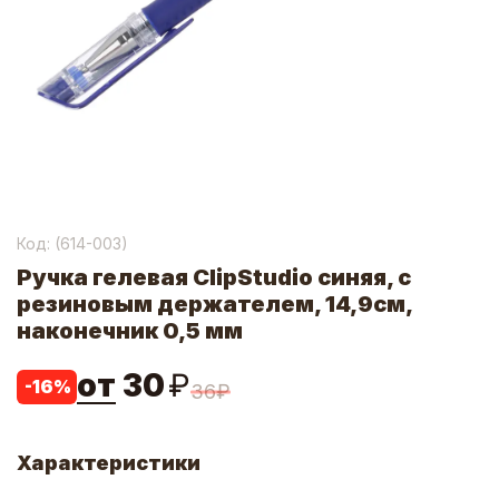
Код: (
614-003
)
Ручка гелевая ClipStudio синяя, с
резиновым держателем, 14,9см,
наконечник 0,5 мм
от
30
₽
-
16
%
36
₽
Характеристики