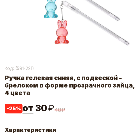
Код: (
591-221
)
Ручка гелевая синяя, с подвеской -
брелоком в форме прозрачного зайца,
4 цвета
от
30
₽
-
25
%
40
₽
Характеристики