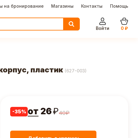
ы на бронирование
Магазины
Контакты
Помощь
Войти
0
₽
 корпус, пластик
(
627-003
)
от
26
₽
-
35
%
40
₽