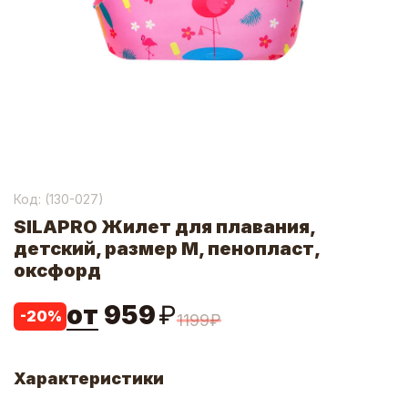
Код: (
130-027
)
SILAPRO Жилет для плавания,
детский, размер М, пенопласт,
оксфорд
от
959
₽
-
20
%
1199
₽
Характеристики