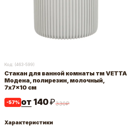
Код: (
463-599
)
Стакан для ванной комнаты тм VETTA
Модена, полирезин, молочный,
7x7x10 см
от
140
₽
-
57
%
330
₽
Характеристики