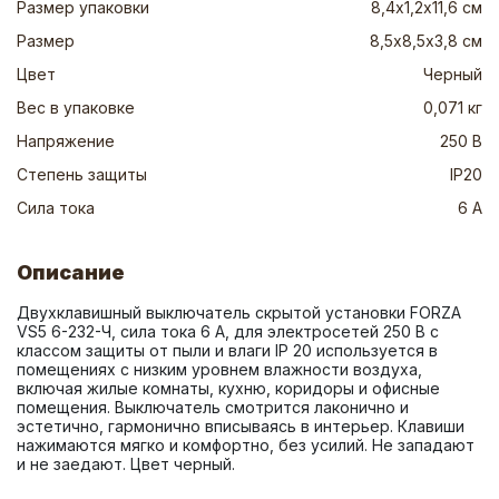
Размер упаковки
8,4х1,2х11,6 см
Размер
8,5х8,5х3,8 см
Цвет
Черный
Вес в упаковке
0,071 кг
Напряжение
250 В
Степень защиты
IP20
Сила тока
6 А
Описание
Двухклавишный выключатель скрытой установки FORZA 
VS5 6-232-Ч, сила тока 6 А, для электросетей 250 В с 
классом защиты от пыли и влаги IP 20 используется в 
помещениях с низким уровнем влажности воздуха, 
включая жилые комнаты, кухню, коридоры и офисные 
помещения. Выключатель смотрится лаконично и 
эстетично, гармонично вписываясь в интерьер. Клавиши 
нажимаются мягко и комфортно, без усилий. Не западают 
и не заедают. Цвет черный.