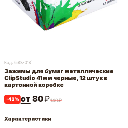
Код: (
588-018
)
Зажимы для бумаг металлические
ClipStudio 41мм черные, 12 штук в
картонной коробке
от
80
₽
-
42
%
140
₽
Характеристики