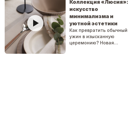
Коллекция «Люсия»:
искусство
минимализма и
уютной эстетики
Как превратить обычный
ужин в изысканную
церемонию? Новая
коллекция «Люсия»
объединяет лаконичный
дизайн и природное тепло,
чтобы каждая деталь
сервировки работала на
общую атмосферу.
VETTA
RUNIS