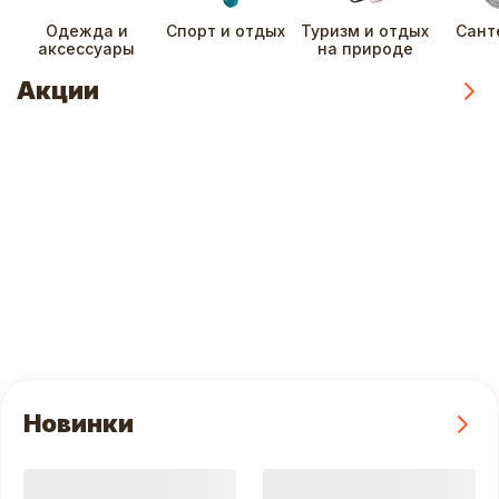
Одежда и
Спорт и отдых
Туризм и отдых
Сант
аксессуары
на природе
Акции
Смот
c 09.08
до 15.08
до 31.12
Реклама
Реклама
Реклама
Новинки
Смот