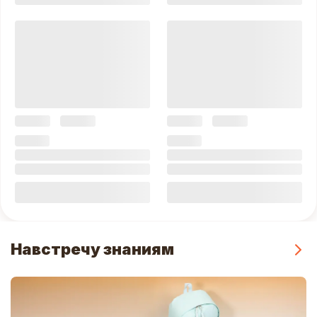
Навстречу знаниям
Смот