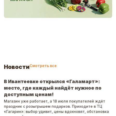
-7
%
120
₽
от
130
₽
SATOSHI Карбон Нож кухонный универсальный 12,7см, н
покрытием
В корзину
Новости
Смотреть все
В Ивантеевке открылся «Галамарт»:
С
место, где каждый найдёт нужное по
п
доступным ценам!
К
к
Магазин уже работает, а 18 июля покупателей ждёт
н
праздник с розыгрышем подарков. Приходите в ТЦ
н
«Гагарин»: выбор удивит, цены вдохновят, обстановка