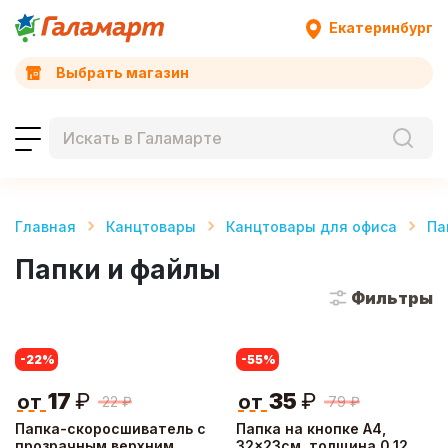
Екатеринбург
Выбрать магазин
Главная
Канцтовары
Канцтовары для офиса
Па
Папки и файлы
Фильтры
-22
%
-55
%
17
₽
35
₽
от
от
22
₽
79
₽
Папка-скоросшиватель с
Папка на кнопке А4,
прозрачным верхним
32x23см, толщина 0,12