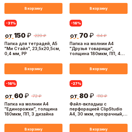
В корзину
В корзину
-31
%
-16
%
150
₽
70
₽
от
от
220
₽
84
₽
Папка для тетрадей, А5
Папка на молнии А4
"Ми Стайл", 23,5х20,5см,
"Друзья товарищи",
0,4 мм, PP
толщина 180мкм, ПП, 4
дизайна
В корзину
В корзину
-16
%
-27
%
60
₽
80
₽
от
от
72
₽
110
₽
Папка на молнии А4
Файл-вкладыш с
"Единорожки", толщина
перфорацией ClipStudio
180мкм, ПП, 3 дизайна
А4, 30 мкм, прозрачный,
гладкий, 50 штук
В корзину
В корзину