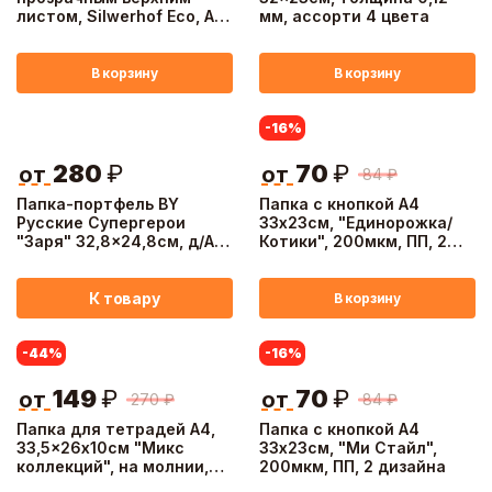
листом, Silwerhof Eco, А4,
мм, ассорти 4 цвета
до 100 листов, 130 мкм,
cиний
В корзину
В корзину
-16
%
280
₽
70
₽
от
от
84
₽
Папка-портфель BY
Папка с кнопкой А4
Русские Супергерои
33х23см, "Единорожка/
"Заря" 32,8x24,8см, д/A4,
Котики", 200мкм, ПП, 2
6отд., расшир., резинка,
дизайна
пл.0,6мм
К товару
В корзину
-44
%
-16
%
149
₽
70
₽
от
от
270
₽
84
₽
Папка для тетрадей А4,
Папка с кнопкой А4
33,5x26х10см "Микс
33х23см, "Ми Стайл",
коллекций", на молнии,
200мкм, ПП, 2 дизайна
ручки, пластик, 4 диз