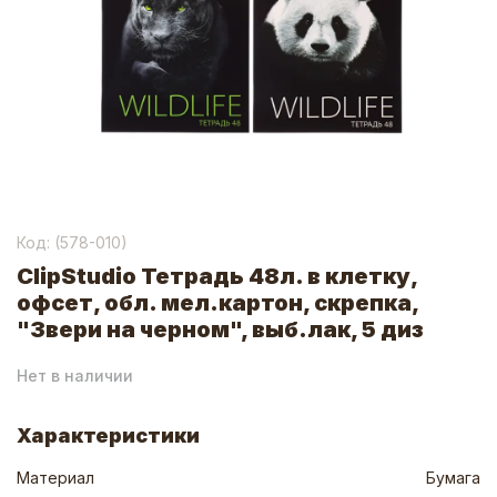
Код: (
578-010
)
ClipStudio Тетрадь 48л. в клетку,
офсет, обл. мел.картон, скрепка,
"Звери на черном", выб.лак, 5 диз
Нет в наличии
Характеристики
Материал
Бумага