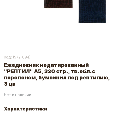
Код: (
572-094
)
Ежедневник недатированный
"РЕПТИЛ" А5, 320 стр., тв.обл.с
поролоном, бумвинил под рептилию,
3 цв
Нет в наличии
Характеристики