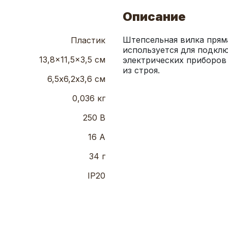
Описание
Штепсельная вилка пряма
Пластик
используется для подклю
13,8x11,5x3,5 см
электрических приборов
из строя.
6,5х6,2х3,6 см
0,036 кг
250 В
16 А
34 г
IP20